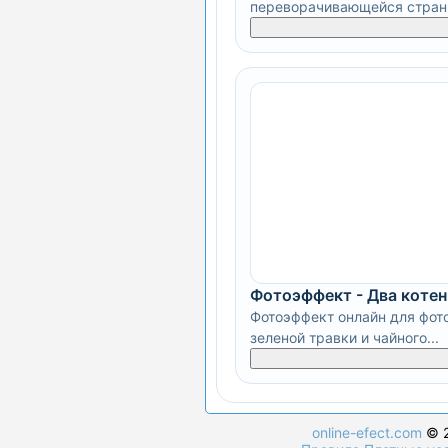
переворачивающейся стра
Фотоэффект - Два котен
Фотоэффект онлайн для фото
зеленой травки и чайного...
online-efect.com
© 2