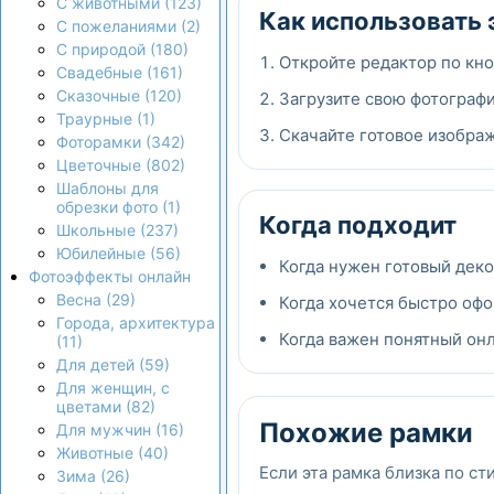
С животными (123)
Как использовать 
С пожеланиями (2)
С природой (180)
Откройте редактор по кно
Свадебные (161)
Сказочные (120)
Загрузите свою фотографи
Траурные (1)
Скачайте готовое изображ
Фоторамки (342)
Цветочные (802)
Шаблоны для
обрезки фото (1)
Когда подходит
Школьные (237)
Юбилейные (56)
Когда нужен готовый дек
Фотоэффекты онлайн
Весна (29)
Когда хочется быстро офо
Города, архитектура
Когда важен понятный онла
(11)
Для детей (59)
Для женщин, с
цветами (82)
Похожие рамки
Для мужчин (16)
Животные (40)
Если эта рамка близка по ст
Зима (26)