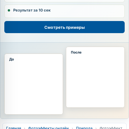
Результат за 10 сек
Смотреть примеры
После
До
Главная
›
Фотоэффекты онлайн
›
Природа
›
Фотоэффект