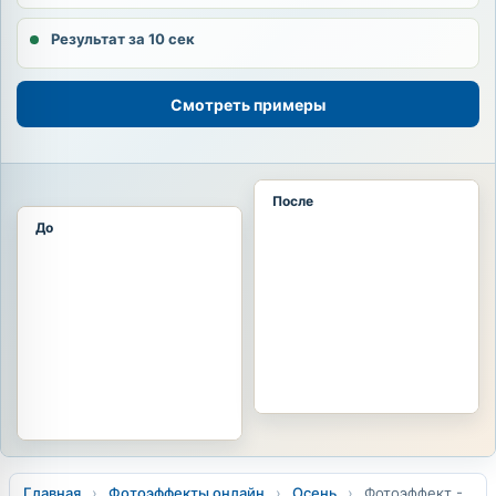
Результат за 10 сек
Смотреть примеры
После
До
Главная
›
Фотоэффекты онлайн
›
Осень
›
Фотоэффект -