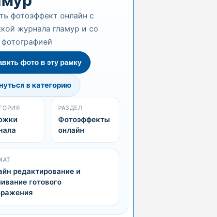
амур
ть фотоэффект онлайн с
кой журнала гламур и со
 фотографией
авить фото в эту рамку
нуться в категорию
ГОРИЯ
РАЗДЕЛ
ожки
Фотоэффекты
нала
онлайн
МАТ
айн редактирование и
ивание готового
бражения