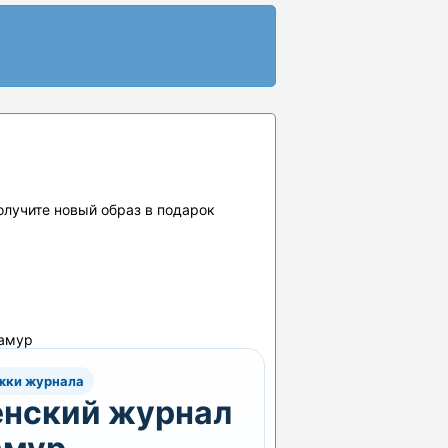
получите новый образ в подарок
ламур
жки журнала
нский журнал