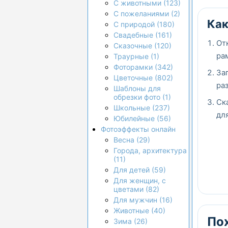
С животными (123)
С пожеланиями (2)
Как
С природой (180)
Свадебные (161)
От
Сказочные (120)
ра
Траурные (1)
Фоторамки (342)
За
Цветочные (802)
ра
Шаблоны для
обрезки фото (1)
Ск
Школьные (237)
дл
Юбилейные (56)
Фотоэффекты онлайн
Весна (29)
Города, архитектура
(11)
Для детей (59)
Для женщин, с
цветами (82)
Для мужчин (16)
Животные (40)
По
Зима (26)