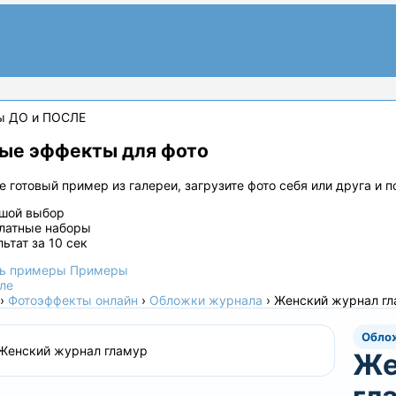
ы ДО и ПОСЛЕ
ые эффекты для фото
 готовый пример из галереи, загрузите фото себя или друга и 
шой выбор
латные наборы
льтат за 10 сек
ь примеры
Примеры
ле
›
Фотоэффекты онлайн
›
Обложки журнала
›
Женский журнал г
Обло
Же