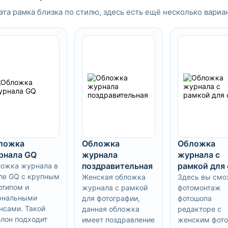
эта рамка близка по стилю, здесь есть ещё несколько вариа
ложка
Обложка
Обложка
рнала GQ
журнала
журнала с
поздравительная
рамкой для
ожка журнала в
ле GQ с крупным
Женская обложка
Здесь вы смо
отипом и
журнала с рамкой
фотомонтаж
рнальными
для фотографии,
фотошопа
нсами. Такой
данная обложка
редакторе с
лон подходит
имеет поздравление
женским фото