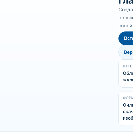
гл
Созда
облож
своей
Вст
Вер
КАТЕ
Обл
жур
ФОР
Онл
скач
изо