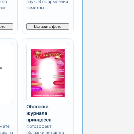
ого
паук. В оформлении
ur.
заметны...
ото
Вставить фото
Обложка
журнала
принцесса
жете
Фотоэффект
фию на
обложки детского