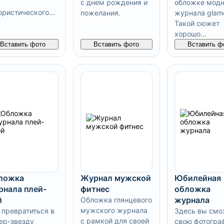
с днем рождения и
обложке модн
ристического...
пожелания.
журнала glamo
Такой сюжет
хорошо...
Вставить фото
Вставить фото
Вставить ф
ложка
Журнал мужской
Юбилейная
рнала плей-
фитнес
обложка
й
журнала
Обложка глянцевого
мужского журнала
 превратиться в
Здесь вы смо
с рамкой для своей
ер-звезду
свою фотогра