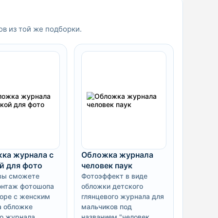
ов из той же подборки.
ка журнала с
Обложка журнала
й для фото
человек паук
вы сможете
Фотоэффект в виде
нтаж фотошопа
обложки детского
оре с женским
глянцевого журнала для
а обложке
мальчиков под
о журнала
названием "человек