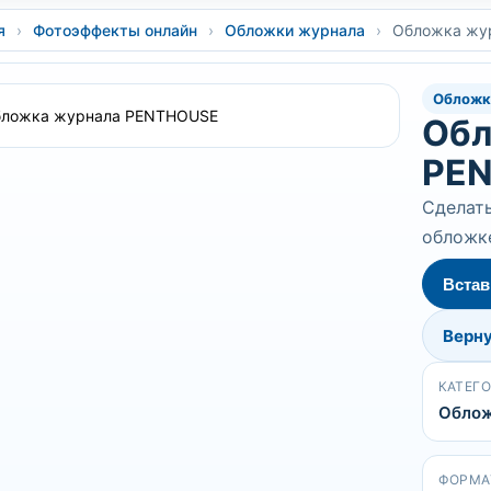
я
›
Фотоэффекты онлайн
›
Обложки журнала
›
Обложка жу
Обложк
Обл
PE
Сделать
обложк
Встав
Верну
КАТЕГ
Облож
ФОРМА