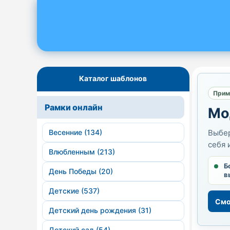
Каталог шаблонов
Прим
Рамки онлайн
Мо
Весенние (134)
Выбер
себя 
Влюбленным (213)
Б
День Победы (20)
в
Детские (537)
Смо
Детский день рождения (31)
Детский сад (54)