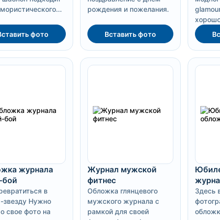
мористического...
рождения и пожелания.
glamou
хорошо.
Вставить фото
Вставить фото
Вс
жка журнала
Журнал мужской
Юбиле
-бой
фитнес
журна
ревратиться в
Обложка глянцевого
Здесь 
-звезду Нужно
мужского журнала с
фотогр
о свое фото на
рамкой для своей
обложк