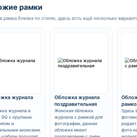
ожие рамки
а рамка близка по стилю, здесь есть ещё несколько вариант
жка журнала
Обложка журнала
Облож
поздравительная
рамко
жка журнала в
Женская обложка
Здесь 
 GQ с крупным
журнала с рамкой для
фотомо
ипом и
фотографии, данная
редакт
альными анонсами.
обложка имеет
фото н
 шаблон подходит
поздравление с днем
модног