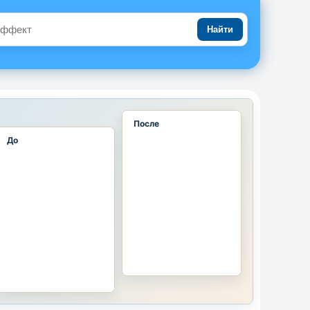
Найти
После
До