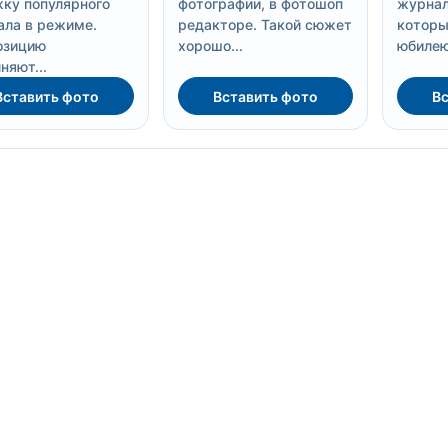
ку популярного
фотографии, в фотошоп
журнал
ла в режиме.
редакторе. Такой сюжет
которы
озицию
хорошо...
юбилею
няют...
Вставить фото
Вставить фото
Вс