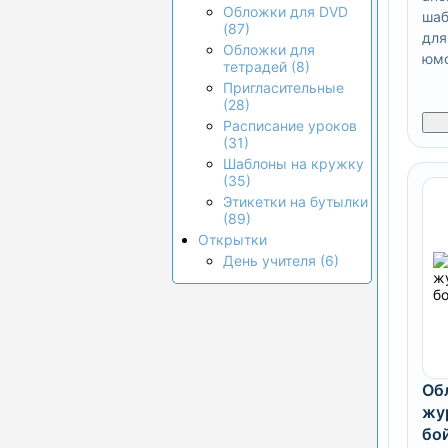
Обложки для DVD
шаб
(87)
для
Обложки для
юмо
тетрадей (8)
Пригласительные
(28)
Расписание уроков
(31)
Шаблоны на кружку
(35)
Этикетки на бутылки
(89)
Открытки
День учителя (6)
Об
жу
бо