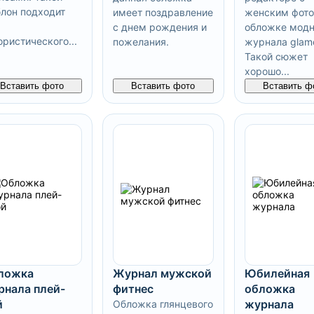
лон подходит
имеет поздравление
женским фото
с днем рождения и
обложке модн
ристического...
пожелания.
журнала glamo
Такой сюжет
хорошо...
Вставить фото
Вставить фото
Вставить ф
ложка
Журнал мужской
Юбилейная
рнала плей-
фитнес
обложка
й
журнала
Обложка глянцевого