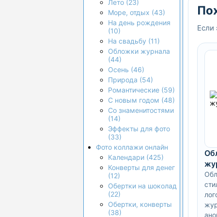
Лето (23)
По
Море, отдых (43)
На день рождения
Если 
(10)
На свадьбу (11)
Обложки журнала
(44)
Осень (46)
Природа (54)
Романтические (59)
С новым годом (48)
Со знаменитостями
(14)
Эффекты для фото
(33)
Фото коллажи онлайн
Об
Календари (425)
жу
Конверты для денег
Обл
(12)
сти
Обертки на шоколад
(22)
лог
Обертки, конверты
жу
(38)
ано