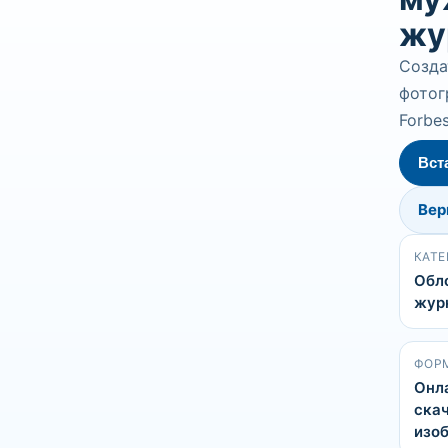
жу
Созда
фотог
Forbe
Вст
Вер
КАТЕ
Обл
жур
ФОР
Онл
скач
изо