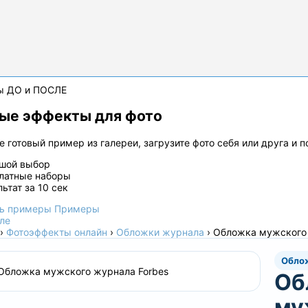
ы ДО и ПОСЛЕ
ые эффекты для фото
 готовый пример из галереи, загрузите фото себя или друга и 
шой выбор
латные наборы
льтат за 10 сек
ь примеры
Примеры
ле
›
Фотоэффекты онлайн
›
Обложки журнала
›
Обложка мужского 
Обло
Об
му