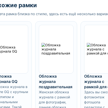
хожие рамки
эта рамка близка по стилю, здесь есть ещё несколько вариа
ложка
Обложка
Обложка
рнала GQ
журнала
журнала с
поздравительная
рамкой для
ожка журнала в
ле GQ с крупным
Женская обложка
Здесь вы смо
отипом и
журнала с рамкой
фотомонтаж
рнальными
для фотографии,
фотошопа
нсами. Такой
данная обложка
редакторе с