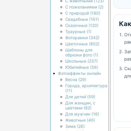
С животными (123)
С пожеланиями (2)
С природой (180)
Свадебные (161)
Как
Сказочные (120)
Траурные (1)
От
Фоторамки (342)
ра
Цветочные (802)
Шаблоны для
За
обрезки фото (1)
ра
Школьные (237)
Юбилейные (56)
Ск
Фотоэффекты онлайн
дл
Весна (29)
Города, архитектура
(11)
Для детей (59)
Для женщин, с
цветами (82)
Для мужчин (16)
Животные (40)
Зима (26)