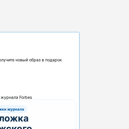
получите новый образ в подарок
журнала Forbes
жки журнала
ложка
жского