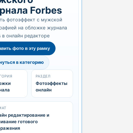
рнала Forbes
ть фотоэффект с мужской
рафией на обложке журнала
s в онлайн редакторе
авить фото в эту рамку
нуться в категорию
ГОРИЯ
РАЗДЕЛ
ожки
Фотоэффекты
нала
онлайн
МАТ
айн редактирование и
ивание готового
бражения