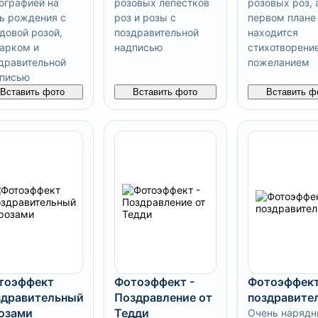
ографией на
розовых лепестков
розовых роз, 
ь рождения с
роз и розы с
первом плане
довой розой,
поздравительной
находится
арком и
надписью
стихотворение
дравительной
пожеланием
писью
Вставить фото
Вставить фото
Вставить ф
тоэффект
Фотоэффект -
Фотоэффек
здравительный
Поздравление от
поздравите
розами
Тедди
Очень нарядн