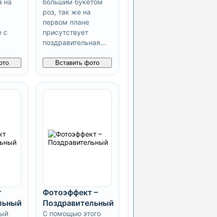
а на
большим букетом
роз, так же на
первом плане
 с
присутствует
поздравительная...
ото
Вставить фото
т
Фотоэффект –
льный
Поздравительный
ый
С помощью этого