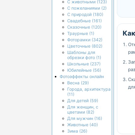
С животными (123)
С пожеланиями (2)
С природой (180)
Свадебные (161)
Сказочные (120)
Как
Траурные (1)
Фоторамки (342)
От
Цветочные (802)
ра
Шаблоны для
обрезки фото (1)
За
Школьные (237)
ра
Юбилейные (56)
Фотоэффекты онлайн
Ск
Весна (29)
дл
Города, архитектура
(11)
Для детей (59)
Для женщин, с
цветами (82)
Для мужчин (16)
Животные (40)
Зима (26)