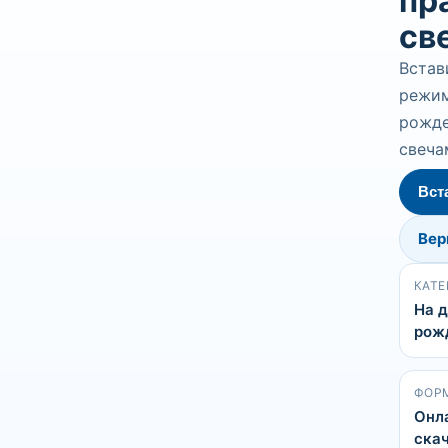
пр
св
Встав
режим
рожде
свеча
Вст
Вер
КАТЕ
На 
рож
ФОР
Онл
скач