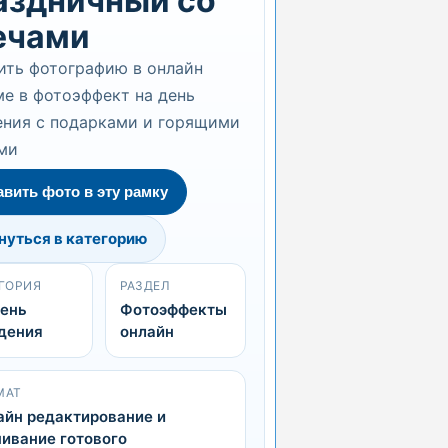
аздничный со
ечами
ить фотографию в онлайн
е в фотоэффект на день
ния с подарками и горящими
ми
авить фото в эту рамку
нуться в категорию
ГОРИЯ
РАЗДЕЛ
день
Фотоэффекты
дения
онлайн
МАТ
айн редактирование и
ивание готового