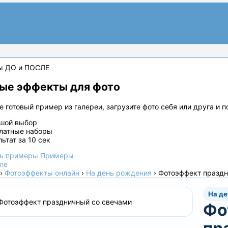
ы ДО и ПОСЛЕ
ые эффекты для фото
 готовый пример из галереи, загрузите фото себя или друга и 
шой выбор
латные наборы
льтат за 10 сек
ь примеры
Примеры
ле
›
Фотоэффекты онлайн
›
На день рождения
›
Фотоэффект праздн
На д
Фо