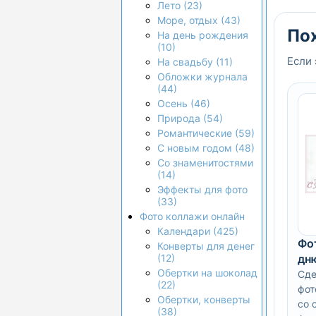
Лето (23)
Море, отдых (43)
По
На день рождения
(10)
Если 
На свадьбу (11)
Обложки журнала
(44)
Осень (46)
Природа (54)
Романтические (59)
С новым годом (48)
Со знаменитостями
(14)
Эффекты для фото
(33)
Фото коллажи онлайн
Календари (425)
Фо
Конверты для денег
дн
(12)
Обертки на шоколад
Сде
(22)
фот
Обертки, конверты
со 
(38)