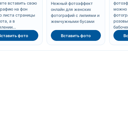
те вставить свою
фотоэф
Нежный фотоэффект
рафию на фон
можно 
онлайн для женских
о листа страницы
фотогр
фотографий с лилиями и
ота, а в
розовы
жемчужными бусами
лении...
бабоче
Вставить фото
Вставить фото
Вс