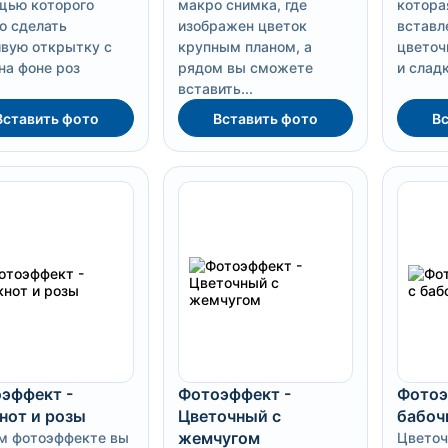
щью которого
макро снимка, где
котора
о сделать
изображен цветок
вставл
вую открытку с
крупным планом, а
цветоч
на фоне роз
рядом вы сможете
и слад
вставить...
Вставить фото
Вставить фото
Вс
эффект -
Фотоэффект -
Фотоэ
нот и розы
Цветочный с
бабоч
жемчугом
м фотоэффекте вы
Цветоч