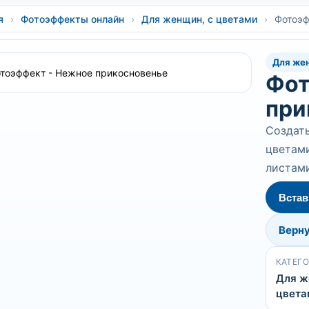
я
›
Фотоэффекты онлайн
›
Для женщин, с цветами
›
Фотоэф
Для жен
Фот
при
Создать
цветам
листам
Встав
Верну
КАТЕГ
Для ж
цвета