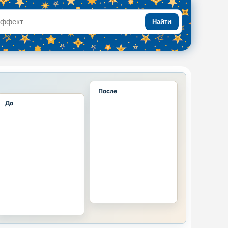
Найти
После
До