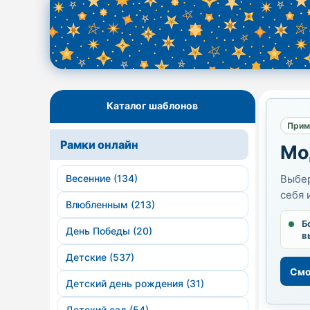
Каталог шаблонов
Прим
Рамки онлайн
Мо
Весенние (134)
Выбер
себя 
Влюбленным (213)
Б
День Победы (20)
в
Детские (537)
Смо
Детский день рождения (31)
Детский сад (54)