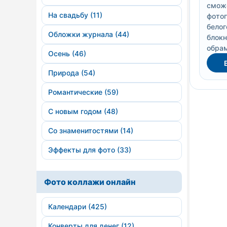
сможе
На свадьбу (11)
фотог
белог
Обложки журнала (44)
блокн
обрам
Осень (46)
Природа (54)
Романтические (59)
С новым годом (48)
Со знаменитостями (14)
Эффекты для фото (33)
Фото коллажи онлайн
Календари (425)
Конверты для денег (12)