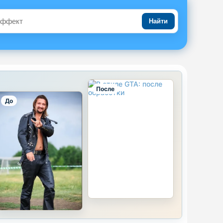
Найти
После
До