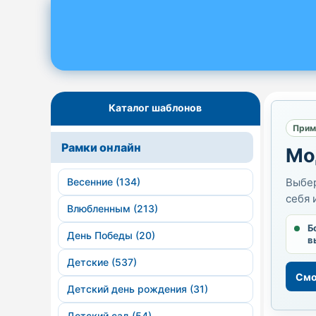
Каталог шаблонов
Прим
Рамки онлайн
Мо
Весенние (134)
Выбер
себя 
Влюбленным (213)
Б
День Победы (20)
в
Детские (537)
Смо
Детский день рождения (31)
Детский сад (54)