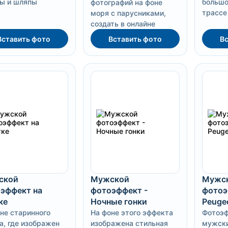
ы и шляпы
большо
фотографий на фоне
трассе
моря с парусниками,
создать в онлайне
Вставить фото
Вставить фото
Вс
ской
Мужской
Мужс
эффект на
фотоэффект -
фотоэ
ке
Ночные гонки
Peuge
не старинного
На фоне этого эффекта
Фотоэф
а, где изображен
изображена стильная
мужски