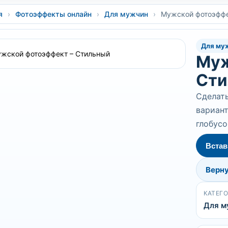
я
›
Фотоэффекты онлайн
›
Для мужчин
›
Мужской фотоэффе
Для му
Муж
Сти
Сделат
вариант
глобусо
Встав
Верну
КАТЕГ
Для м