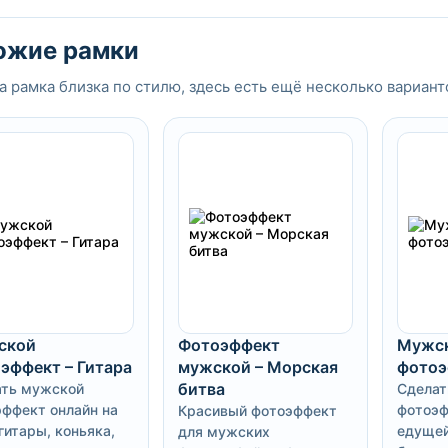
ожие рамки
а рамка близка по стилю, здесь есть ещё несколько вариант
ской
Фотоэффект
Мужс
эффект – Гитара
мужской – Морская
фотоэ
битва
ать мужской
Сделат
ффект онлайн на
фотоэф
Красивый фотоэффект
гитары, коньяка,
едущей
для мужских