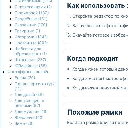
С животными (123)
Как использовать 
С пожеланиями (2)
С природой (180)
Откройте редактор по кно
Свадебные (161)
Сказочные (120)
Загрузите свою фотографи
Траурные (1)
Скачайте готовое изображ
Фоторамки (342)
Цветочные (802)
Шаблоны для
обрезки фото (1)
Когда подходит
Школьные (237)
Юбилейные (56)
Когда нужен готовый дек
Фотоэффекты онлайн
Весна (29)
Когда хочется быстро офо
Города, архитектура
Когда важен понятный онла
(11)
Для детей (59)
Для женщин, с
цветами (82)
Похожие рамки
Для мужчин (16)
Животные (40)
Если эта рамка близка по ст
Зима (26)