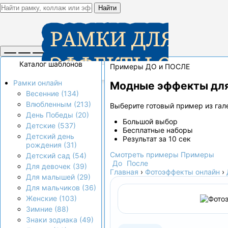
Найти
Каталог шаблонов
Примеры ДО и ПОСЛЕ
Рамки онлайн
Модные эффекты для
Весенние (134)
Влюбленным (213)
Выберите готовый пример из гале
День Победы (20)
Большой выбор
Детские (537)
Бесплатные наборы
Детский день
Результат за 10 сек
рождения (31)
Смотреть примеры
Примеры
Детский сад (54)
До
После
Для девочек (39)
Главная
›
Фотоэффекты онлайн
›
Для малышей (29)
Для мальчиков (36)
Женские (103)
Зимние (88)
Знаки зодиака (49)