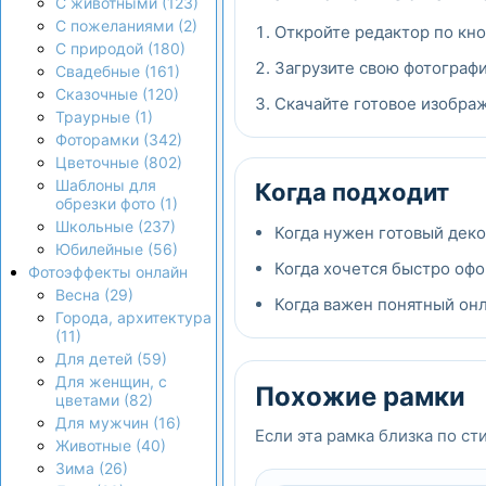
С животными (123)
С пожеланиями (2)
Откройте редактор по кно
С природой (180)
Загрузите свою фотографи
Свадебные (161)
Сказочные (120)
Скачайте готовое изображ
Траурные (1)
Фоторамки (342)
Цветочные (802)
Шаблоны для
Когда подходит
обрезки фото (1)
Школьные (237)
Когда нужен готовый дек
Юбилейные (56)
Когда хочется быстро офо
Фотоэффекты онлайн
Весна (29)
Когда важен понятный онла
Города, архитектура
(11)
Для детей (59)
Для женщин, с
Похожие рамки
цветами (82)
Для мужчин (16)
Если эта рамка близка по ст
Животные (40)
Зима (26)