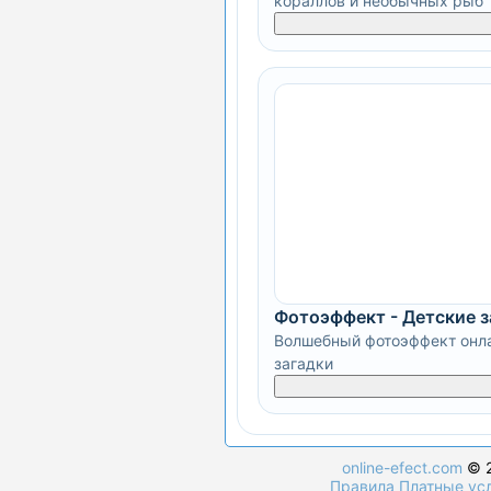
кораллов и необычных рыб
Фотоэффект - Детские 
Волшебный фотоэффект онла
загадки
online-efect.com
© 2
Правила
Платные ус