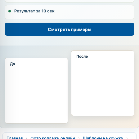
Результат за 10 сек
Смотреть примеры
После
До
Главная
›
Фото коллажи онлайн
›
Шаблоны на кружку
›