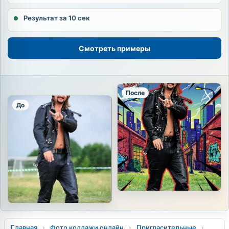
Результат за 10 сек
Смотреть примеры
После
До
Главная
›
Фото коллажи онлайн
›
Пригласительные
›