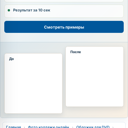
Результат за 10 сек
Смотреть примеры
После
До
Главная
›
Фото коллажи онлайн
›
Обложки для DVD
›