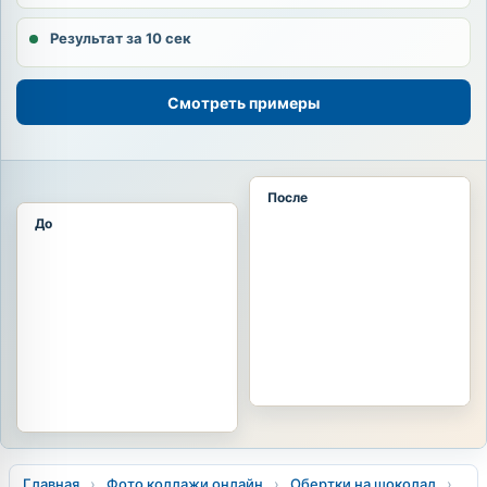
Результат за 10 сек
Смотреть примеры
После
До
Главная
›
Фото коллажи онлайн
›
Обертки на шоколад
›