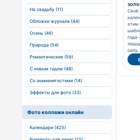
золо
На свадьбу (11)
Свой 
кален
Обложки журнала (44)
этим
шабло
Осень (46)
года 
лоша
Природа (54)
силу,.
Романтические (59)
С новым годом (48)
Со знаменитостями (14)
Эффекты для фото (33)
Фото коллажи онлайн
Календари (425)
Конверты для денег (12)