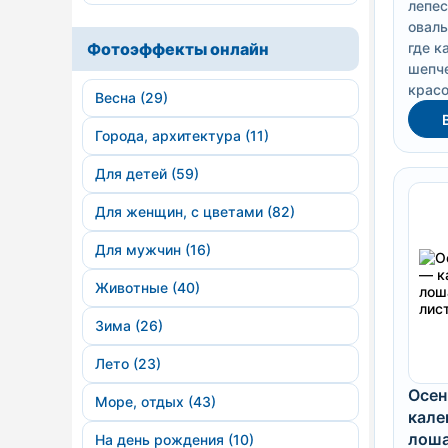
лепес
оваль
Фотоэффекты онлайн
где к
шепче
красо
Весна (29)
Города, архитектура (11)
Для детей (59)
Для женщин, с цветами (82)
Для мужчин (16)
Животные (40)
Зима (26)
Лето (23)
Осен
Море, отдых (43)
кале
лоша
На день рождения (10)