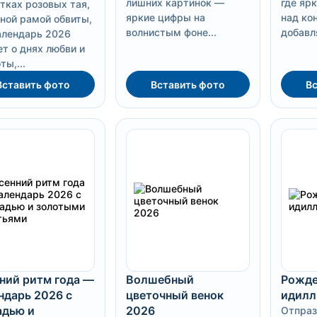
лишних картинок —
где яр
тках розовых тая,
яркие цифры на
над ко
ной рамой обвиты,
волнистым фоне...
добавля
алендарь 2026
т о днях любви и
ты,...
Вставить фото
Вставить фото
Вс
ний ритм года —
Волшебный
Рожде
ндарь 2026 с
цветочный венок
идилл
дью и
2026
Отпраз