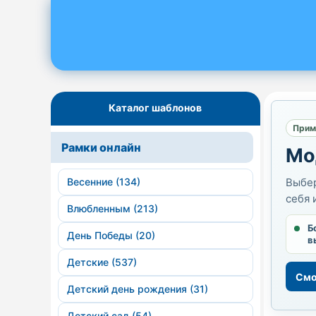
Каталог шаблонов
Прим
Рамки онлайн
Мо
Весенние (134)
Выбер
себя 
Влюбленным (213)
Б
День Победы (20)
в
Детские (537)
Смо
Детский день рождения (31)
Детский сад (54)