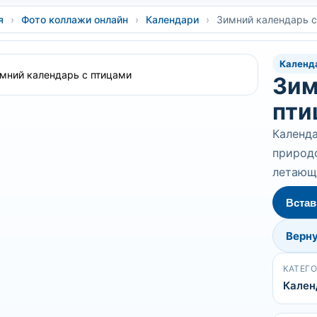
я
›
Фото коллажи онлайн
›
Календари
›
Зимний календарь с
Календ
Зим
пти
Календа
природо
летающ
Встав
Верну
КАТЕГ
Кален