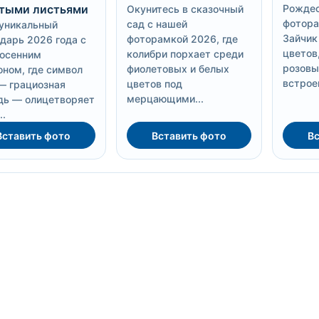
тыми листьями
Рождес
Окунитесь в сказочный
фотора
сад с нашей
уникальный
Зайчик
фоторамкой 2026, где
дарь 2026 года с
цветов,
колибри порхает среди
 осенним
розовы
фиолетовых и белых
ном, где символ
встрое
цветов под
— грациозная
мерцающими...
дь — олицетворяет
..
Вставить фото
Вставить фото
Вс