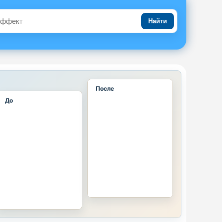
Найти
После
До