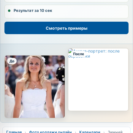
Результат за 10 сек
Смотреть примеры
После
До
Главная
›
Фото коллажи онлайн
›
Календари
›
Зимний