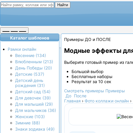
Найти
Каталог шаблонов
Примеры ДО и ПОСЛЕ
Рамки онлайн
Модные эффекты для
Весенние (134)
Влюбленным (213)
Выберите готовый пример из гале
День Победы (20)
Большой выбор
Детские (537)
Бесплатные наборы
Детский день
Результат за 10 сек
рождения (31)
Смотреть примеры
Примеры
Детский сад (54)
До
После
Для девочек (39)
Главная
›
Фото коллажи онлайн
›
Для малышей (29)
Для мальчиков (36)
Женские (103)
Зимние (88)
Знаки зодиака (49)