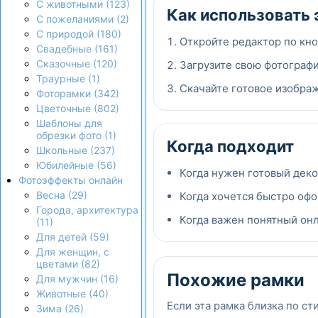
С животными (123)
Как использовать 
С пожеланиями (2)
С природой (180)
Откройте редактор по кно
Свадебные (161)
Сказочные (120)
Загрузите свою фотографи
Траурные (1)
Скачайте готовое изображ
Фоторамки (342)
Цветочные (802)
Шаблоны для
обрезки фото (1)
Когда подходит
Школьные (237)
Юбилейные (56)
Когда нужен готовый дек
Фотоэффекты онлайн
Весна (29)
Когда хочется быстро офо
Города, архитектура
Когда важен понятный онла
(11)
Для детей (59)
Для женщин, с
цветами (82)
Похожие рамки
Для мужчин (16)
Животные (40)
Если эта рамка близка по ст
Зима (26)