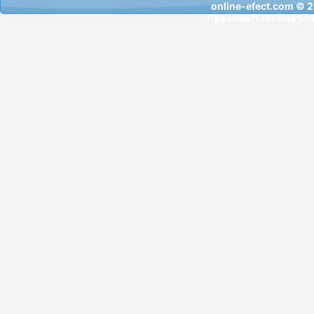
online-efect.com
© 2
Правила
Платные усл