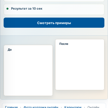
Результат за 10 сек
Смотреть примеры
После
До
Главная
›
Фото коллажи онлайн
›
Календари
›
Онлайн