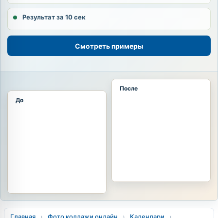
Результат за 10 сек
Смотреть примеры
После
До
Главная
›
Фото коллажи онлайн
›
Календари
›