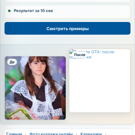
Результат за 10 сек
Смотреть примеры
После
До
Главная
›
Фото коллажи онлайн
›
Календари
›