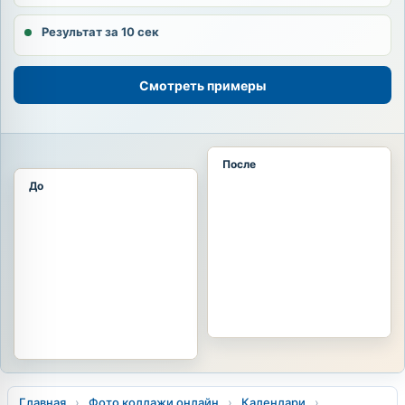
Результат за 10 сек
Смотреть примеры
После
До
Главная
›
Фото коллажи онлайн
›
Календари
›