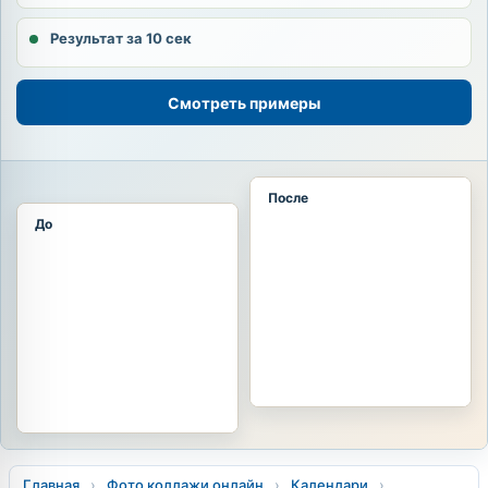
Результат за 10 сек
Смотреть примеры
После
До
Главная
›
Фото коллажи онлайн
›
Календари
›