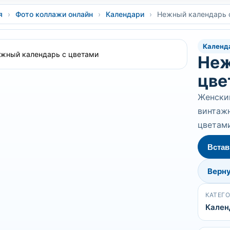
я
›
Фото коллажи онлайн
›
Календари
›
Нежный календарь 
Календ
Неж
цве
Женский
винтажн
цветам
Встав
Верну
КАТЕГ
Кален