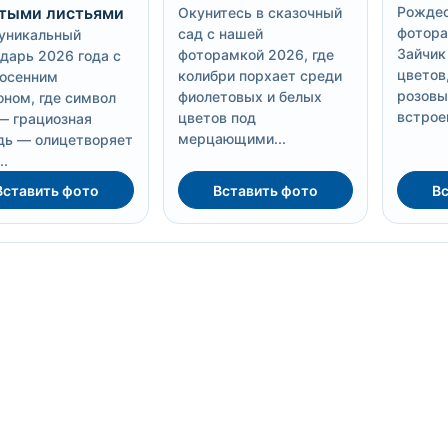
тыми листьями
Рождес
Окунитесь в сказочный
фотора
сад с нашей
уникальный
Зайчик
фоторамкой 2026, где
дарь 2026 года с
цветов,
колибри порхает среди
 осенним
розовы
фиолетовых и белых
ном, где символ
встрое
цветов под
— грациозная
мерцающими...
дь — олицетворяет
..
Вставить фото
Вставить фото
Вс