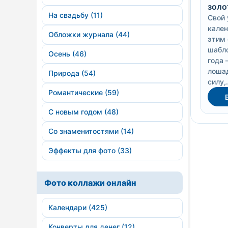
золо
На свадьбу (11)
Свой 
кален
Обложки журнала (44)
этим
шабло
Осень (46)
года 
лоша
Природа (54)
силу,.
Романтические (59)
С новым годом (48)
Со знаменитостями (14)
Эффекты для фото (33)
Фото коллажи онлайн
Календари (425)
Конверты для денег (12)