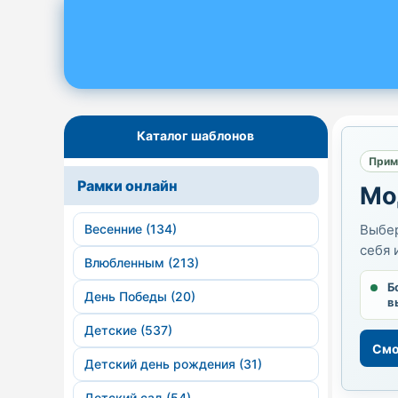
Каталог шаблонов
Прим
Рамки онлайн
Мо
Весенние (134)
Выбер
себя 
Влюбленным (213)
Б
День Победы (20)
в
Детские (537)
Смо
Детский день рождения (31)
Детский сад (54)