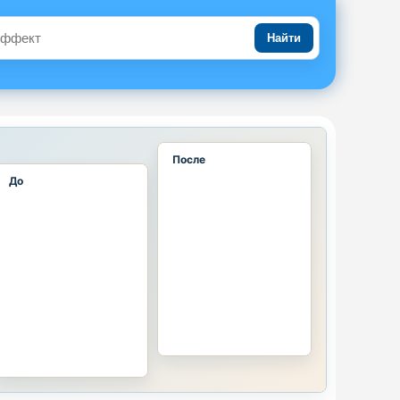
Найти
После
До