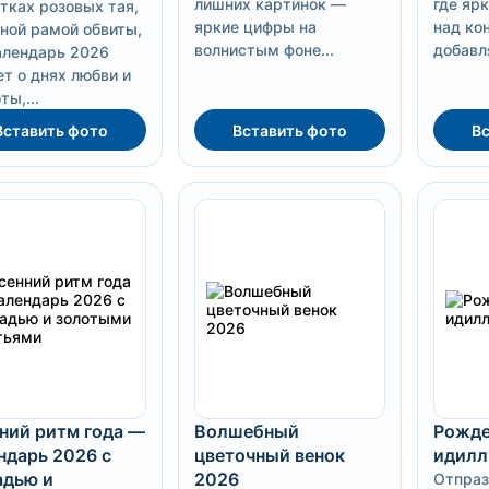
лишних картинок —
где яр
тках розовых тая,
яркие цифры на
над ко
ной рамой обвиты,
волнистым фоне...
добавля
алендарь 2026
т о днях любви и
ты,...
Вставить фото
Вставить фото
Вс
ний ритм года —
Волшебный
Рожде
ндарь 2026 с
цветочный венок
идилл
дью и
2026
Отпраз