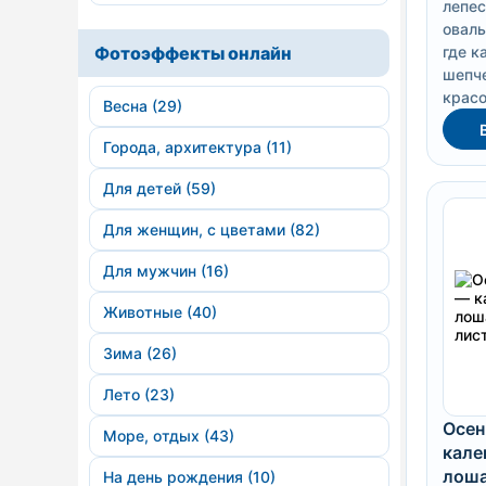
лепес
оваль
Фотоэффекты онлайн
где к
шепче
красо
Весна (29)
Города, архитектура (11)
Для детей (59)
Для женщин, с цветами (82)
Для мужчин (16)
Животные (40)
Зима (26)
Лето (23)
Осен
Море, отдых (43)
кале
лоша
На день рождения (10)