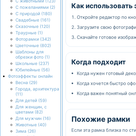
С животными (123)
Как использовать 
С пожеланиями (2)
С природой (180)
Откройте редактор по кно
Свадебные (161)
Сказочные (120)
Загрузите свою фотографи
Траурные (1)
Скачайте готовое изображ
Фоторамки (342)
Цветочные (802)
Шаблоны для
обрезки фото (1)
Когда подходит
Школьные (237)
Юбилейные (56)
Когда нужен готовый дек
Фотоэффекты онлайн
Весна (29)
Когда хочется быстро офо
Города, архитектура
Когда важен понятный онла
(11)
Для детей (59)
Для женщин, с
цветами (82)
Похожие рамки
Для мужчин (16)
Животные (40)
Если эта рамка близка по ст
Зима (26)