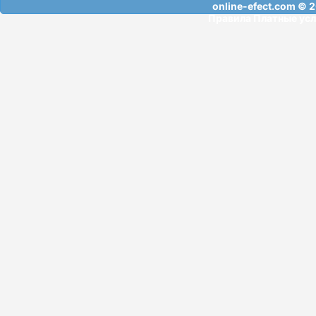
online-efect.com
© 2
Правила
Платные усл