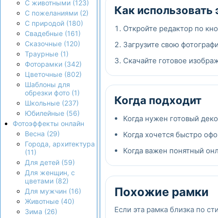
С животными (123)
Как использовать 
С пожеланиями (2)
С природой (180)
Откройте редактор по кно
Свадебные (161)
Сказочные (120)
Загрузите свою фотографи
Траурные (1)
Скачайте готовое изображ
Фоторамки (342)
Цветочные (802)
Шаблоны для
обрезки фото (1)
Когда подходит
Школьные (237)
Юбилейные (56)
Когда нужен готовый дек
Фотоэффекты онлайн
Весна (29)
Когда хочется быстро офо
Города, архитектура
Когда важен понятный онла
(11)
Для детей (59)
Для женщин, с
цветами (82)
Похожие рамки
Для мужчин (16)
Животные (40)
Если эта рамка близка по ст
Зима (26)