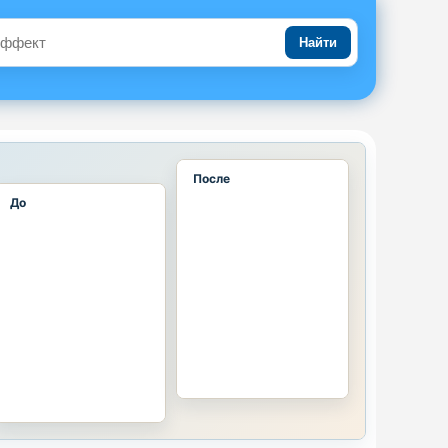
Найти
После
До