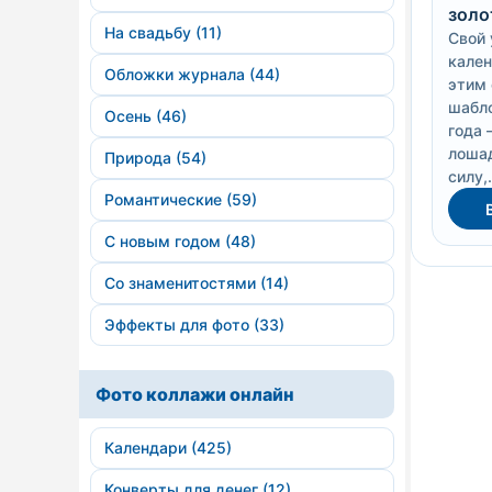
золо
На свадьбу (11)
Свой 
кален
Обложки журнала (44)
этим
шабло
Осень (46)
года 
лоша
Природа (54)
силу,.
Романтические (59)
С новым годом (48)
Со знаменитостями (14)
Эффекты для фото (33)
Фото коллажи онлайн
Календари (425)
Конверты для денег (12)