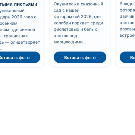
тыми листьями
Рождес
Окунитесь в сказочный
фотора
сад с нашей
уникальный
Зайчик
фоторамкой 2026, где
дарь 2026 года с
цветов,
колибри порхает среди
 осенним
розовы
фиолетовых и белых
ном, где символ
встрое
цветов под
— грациозная
мерцающими...
дь — олицетворяет
..
Вставить фото
Вставить фото
Вс