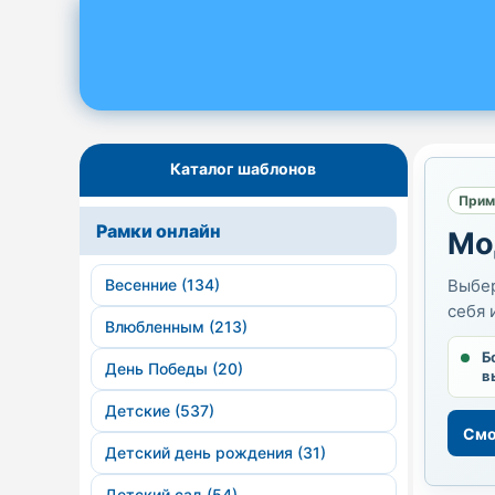
Каталог шаблонов
Прим
Рамки онлайн
Мо
Весенние (134)
Выбер
себя 
Влюбленным (213)
Б
День Победы (20)
в
Детские (537)
Смо
Детский день рождения (31)
Детский сад (54)