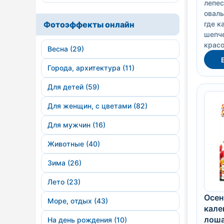
лепес
оваль
Фотоэффекты онлайн
где к
шепче
красо
Весна (29)
Города, архитектура (11)
Для детей (59)
Для женщин, с цветами (82)
Для мужчин (16)
Животные (40)
Зима (26)
Лето (23)
Осен
Море, отдых (43)
кале
лоша
На день рождения (10)