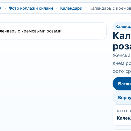
я
›
Фото коллажи онлайн
›
Календари
›
Календарь с кремо
Календ
Кал
роз
Женский
днем ро
фото ср
Встав
Верну
КАТЕГ
Кален