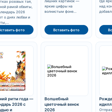
лишних картинок —
где яр
тках розовых тая,
яркие цифры на
над ко
ной рамой обвиты,
волнистым фоне...
добавля
алендарь 2026
т о днях любви и
ты,...
Вставить фото
Вставить фото
Вс
ний ритм года —
Волшебный
Рожде
ндарь 2026 с
цветочный венок
идилл
дью и
2026
Отпраз