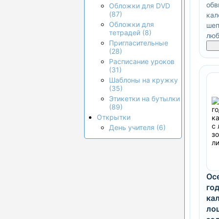
обв
Обложки для DVD
(87)
кал
Обложки для
шеп
тетрадей (8)
люб
Пригласительные
(28)
Расписание уроков
(31)
Шаблоны на кружку
(35)
Этикетки на бутылки
(89)
Открытки
День учителя (6)
Ос
го
ка
ло