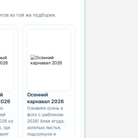
нтов из той же подборки.
й
Осенний
2026
карнавал 2026
бо
Оживите осень в
шей
фото с шаблоном
026 ко
2026! Алая ягода,
, где
золотые листья,
арят
подсолнухи и