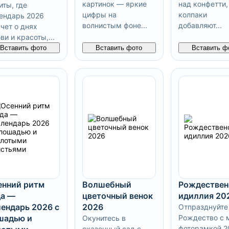
картинок — яркие
над конфетти,
иты, где
цифры на
колпаки
ендарь 2026
волнистым фоне...
добавляют...
чет о днях
ви и красоты,...
Вставить фото
Вставить фото
Вставить ф
енний ритм
Волшебный
Рождествен
да —
цветочный венок
идиллия 20
лендарь 2026 с
2026
Отпразднуйте
шадью и
Рождество с 
Окунитесь в
фоторамкой 2
сказочный сад с