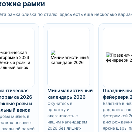
хожие рамки
эта рамка близка по стилю, здесь есть ещё несколько вариа
мантическая
Минималистичный
Праздничны
торамка 2026
календарь 2026
фейерверк 
Нежные розы и
Окунитесь в
Взлетите в не
альный венок
простоту и
радости с на
элегантность с
фоторамкой 2
 розы милые, в
нашим календарем
дню рождения
естках розовых
2026 без лишних
яркие шары п
, овальной рамой