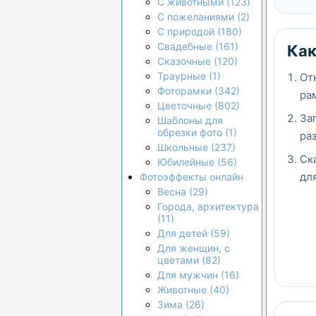
С животными (123)
С пожеланиями (2)
С природой (180)
Свадебные (161)
Как
Сказочные (120)
Траурные (1)
От
Фоторамки (342)
ра
Цветочные (802)
За
Шаблоны для
обрезки фото (1)
ра
Школьные (237)
Ск
Юбилейные (56)
дл
Фотоэффекты онлайн
Весна (29)
Города, архитектура
(11)
Для детей (59)
Для женщин, с
цветами (82)
Для мужчин (16)
Животные (40)
Зима (26)