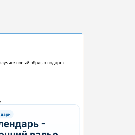
получите новый образ в подарок
с
ндари
лендарь -
енний вальс