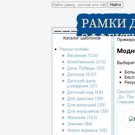
Найти
Каталог шаблонов
Пример
Рамки онлайн
Модн
Весенние (134)
Влюбленным (213)
Выберите
День Победы (20)
Боль
Детские (537)
Бесп
Детский день
Резу
рождения (31)
Смотрет
Детский сад (54)
До
Пос
Для девочек (39)
Главная
Для малышей (29)
Для мальчиков (36)
Женские (103)
Зимние (88)
Знаки зодиака (49)