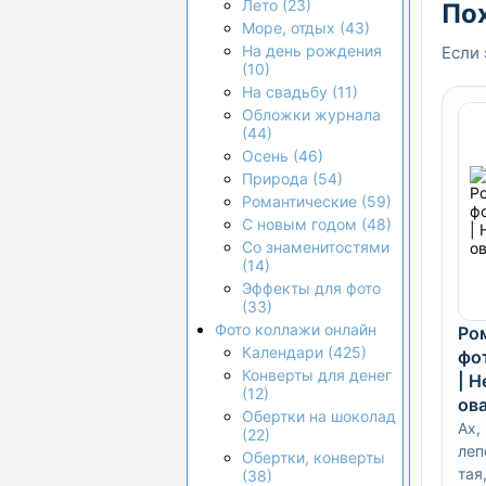
Лето (23)
По
Море, отдых (43)
На день рождения
Если 
(10)
На свадьбу (11)
Обложки журнала
(44)
Осень (46)
Природа (54)
Романтические (59)
С новым годом (48)
Со знаменитостями
(14)
Эффекты для фото
(33)
Фото коллажи онлайн
Ро
Календари (425)
фо
Конверты для денег
| 
(12)
ов
Обертки на шоколад
Ах,
(22)
леп
Обертки, конверты
тая
(38)