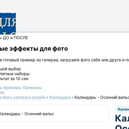
ы ДО и ПОСЛЕ
ые эффекты для фото
 готовый пример из галереи, загрузите фото себя или друга и 
шой выбор
латные наборы
льтат за 10 сек
ь примеры
Примеры
ле
›
Фото коллажи онлайн
›
Календари
›
Календарь - Осенний валь
Кале
Ка
Ос