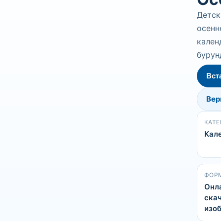
Детск
осенн
кален
бурун
Вст
Вер
КАТЕ
Кал
ФОР
Онл
скач
изо