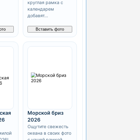
круглая рамка с
календарем
добавят...
ото
Вставить фото
ская
Морской бриз
26
2026
Ощутите свежесть
милой
океана в своих фото
026!
с нашей рамкой