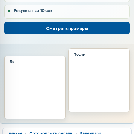
Результат за 10 сек
Смотреть примеры
После
До
Главная
›
Фото коллажи онлайн
›
Календари
›