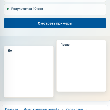
Результат за 10 сек
Смотреть примеры
После
До
Главная
›
Фото коллажи онлайн
›
Календари
›