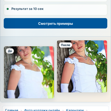
Результат за 10 сек
Смотреть примеры
После
До
Главная
›
Фото коллажи онлайн
›
Календари
›