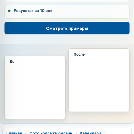
Результат за 10 сек
Смотреть примеры
После
До
Главная
›
Фото коллажи онлайн
›
Календари
›