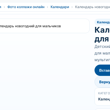
я
›
Фото коллажи онлайн
›
Календари
›
Календарь новогодн
Календ
Кал
для
Детский
для мал
мульти
Встав
Верну
КАТЕГ
Кален