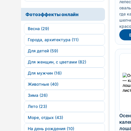
лепес
оваль
Фотоэффекты онлайн
где к
шепче
красо
Весна (29)
Города, архитектура (11)
Для детей (59)
Для женщин, с цветами (82)
Для мужчин (16)
Животные (40)
Зима (26)
Лето (23)
Осен
Море, отдых (43)
кале
лоша
На день рождения (10)