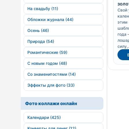
золо
На свадьбу (11)
Свой 
кален
Обложки журнала (44)
этим
шабло
Осень (46)
года 
лоша
Природа (54)
силу,.
Романтические (59)
С новым годом (48)
Со знаменитостями (14)
Эффекты для фото (33)
Фото коллажи онлайн
Календари (425)
Конверты для денег (12)