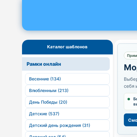
Каталог шаблонов
Прим
Рамки онлайн
Мо
Весенние (134)
Выбер
себя 
Влюбленным (213)
Б
День Победы (20)
в
Детские (537)
Смо
Детский день рождения (31)
Детский сад (54)