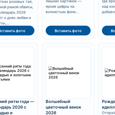
лишних картинок —
где яр
тках розовых тая,
яркие цифры на
над ко
ной рамой обвиты,
волнистым фоне...
добавля
алендарь 2026
т о днях любви и
ты,...
Вставить фото
Вставить фото
Вс
ний ритм года —
Волшебный
Рожде
ндарь 2026 с
цветочный венок
идилл
дью и
2026
Отпраз