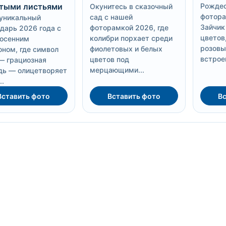
тыми листьями
Рождес
Окунитесь в сказочный
фотора
сад с нашей
уникальный
Зайчик
фоторамкой 2026, где
дарь 2026 года с
цветов,
колибри порхает среди
 осенним
розовы
фиолетовых и белых
ном, где символ
встрое
цветов под
— грациозная
мерцающими...
дь — олицетворяет
..
Вставить фото
Вставить фото
Вс