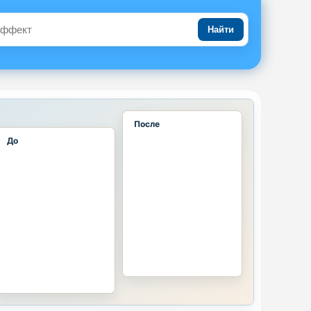
Найти
После
До