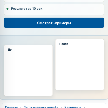
Результат за 10 сек
Смотреть примеры
После
До
Главная
›
Фото коллажи онлайн
›
Календари
›