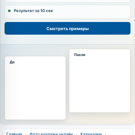
Результат за 10 сек
Смотреть примеры
После
До
Главная
›
Фото коллажи онлайн
›
Календари
›