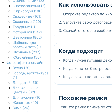
С животными (123)
Как использовать 
С пожеланиями (2)
С природой (180)
Откройте редактор по кно
Свадебные (161)
Сказочные (120)
Загрузите свою фотографи
Траурные (1)
Скачайте готовое изображ
Фоторамки (342)
Цветочные (802)
Шаблоны для
обрезки фото (1)
Когда подходит
Школьные (237)
Юбилейные (56)
Когда нужен готовый дек
Фотоэффекты онлайн
Весна (29)
Когда хочется быстро офо
Города, архитектура
Когда важен понятный онла
(11)
Для детей (59)
Для женщин, с
цветами (82)
Похожие рамки
Для мужчин (16)
Животные (40)
Если эта рамка близка по ст
Зима (26)