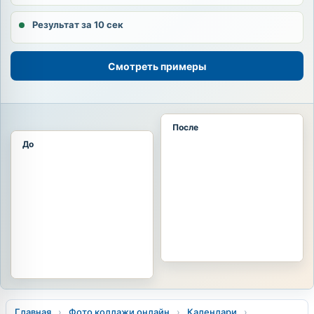
Результат за 10 сек
Смотреть примеры
После
До
Главная
›
Фото коллажи онлайн
›
Календари
›