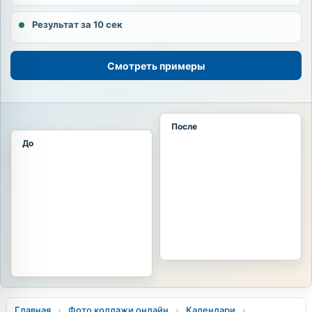
Результат за 10 сек
Смотреть примеры
После
До
Главная
›
Фото коллажи онлайн
›
Календари
›