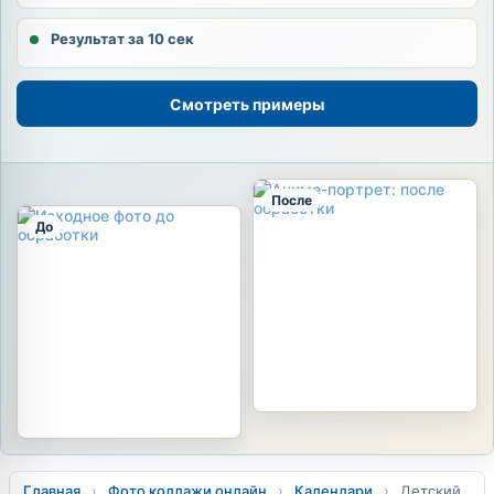
Результат за 10 сек
Смотреть примеры
После
До
Главная
›
Фото коллажи онлайн
›
Календари
›
Детский