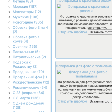
Фоторамка с красными розам
Летние (83)
Морские (187)
Мотиваторы (12)
Фоторамка с красными и золотым
Мужские (108)
цветами, с розами и декоративным
Новогодние (305)
завитками, ее можно использовать к
Обрезка фото 3 на 4
поздравительную открытку.
(2)
Открыть шаблон
Вставить фот
Обрезка фото в
круге (4)
Осенние (155)
Пасхальные (5)
Патриотические (2)
Подарки к
Фоторамка для фото с тюльпан
Рождеству (2)
Праздничные (70)
Прозрачный фон (1)
Эта фоторамка для фото украсит лю
Рождественские (12)
вашу фотографию яркими цветами
Романтические (54)
тюльпанов и нитью жемчужных буси
С 23 февраля (84)
Композицию дополняют цветочны
декор и тюльпаны.
С 8 марта (136)
Открыть шаблон
Вставить фот
С днем рождения
(138)