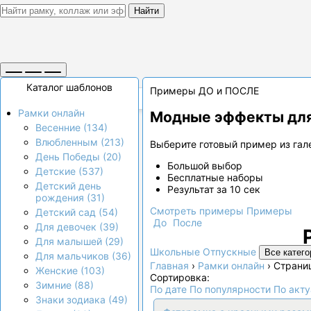
Найти
Каталог шаблонов
Примеры ДО и ПОСЛЕ
Рамки онлайн
Модные эффекты для
Весенние (134)
Влюбленным (213)
Выберите готовый пример из гале
День Победы (20)
Большой выбор
Детские (537)
Бесплатные наборы
Детский день
Результат за 10 сек
рождения (31)
Смотреть примеры
Примеры
Детский сад (54)
До
После
Для девочек (39)
Для малышей (29)
Школьные
Отпускные
Все катего
Для мальчиков (36)
Главная
›
Рамки онлайн
›
Страни
Женские (103)
Сортировка:
Зимние (88)
По дате
По популярности
По акт
Знаки зодиака (49)