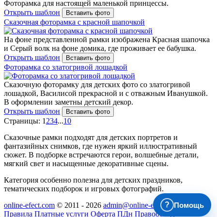
Фоторамка для настоящей маленькой принцессы.
Открыть шаблон
Вставить фото
Сказочная фоторамка с красной шапочкой
На фоне представленной рамки изображена Красная шапочка
и Серый волк на фоне домика, где проживает ее бабушка.
Открыть шаблон
Вставить фото
Фоторамка со златогривой лошадкой
Сказочную фоторамку для детских фото со златогривой
лошадкой, Василисой прекрасной и с отважным Иванушкой.
В оформлении заметны детский декор.
Открыть шаблон
Вставить фото
Страницы:
1
2
3
4
...
10
Сказочные рамки подходят для детских портретов и
фантазийных снимков, где нужен яркий иллюстративный
сюжет. В подборке встречаются герои, волшебные детали,
мягкий свет и насыщенные декоративные сцены.
Категория особенно полезна для детских праздников,
тематических подборок и игровых фотографий.
?
Помощь
online-efect.com
© 2011 - 2026
admin@online-efect.com
Правила
Платные услуги
Оферта
ПДн
Правообладателям