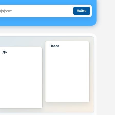
Найти
После
До