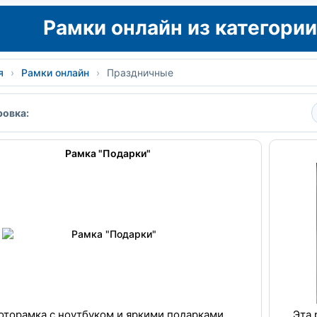
Рамки онлайн из категори
я
›
Рамки онлайн
›
Праздничные
овка:
Рамка "Подарки"
оторамка с ноутбуком и яркими подарками.
Эта 