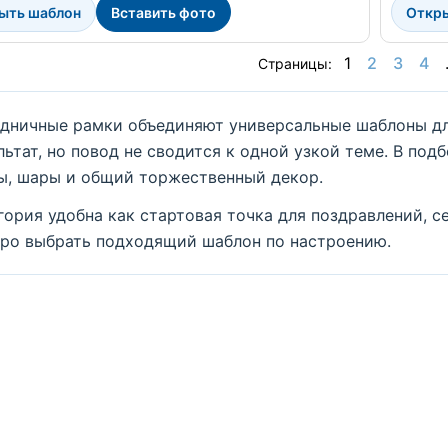
ыть шаблон
Вставить фото
Откр
1
2
3
4
Страницы:
дничные рамки объединяют универсальные шаблоны для
льтат, но повод не сводится к одной узкой теме. В под
ы, шары и общий торжественный декор.
гория удобна как стартовая точка для поздравлений, с
ро выбрать подходящий шаблон по настроению.