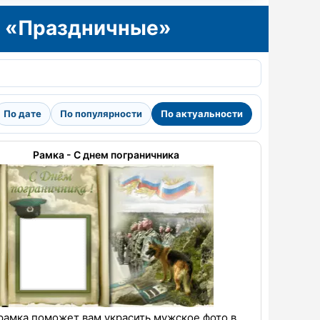
и «Праздничные»
По дате
По популярности
По актуальности
Рамка - С днем пограничника
рамка поможет вам украсить мужское фото в