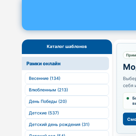
Каталог шаблонов
Прим
Рамки онлайн
Мо
Весенние (134)
Выбер
себя 
Влюбленным (213)
Б
День Победы (20)
в
Детские (537)
Смо
Детский день рождения (31)
Детский сад (54)