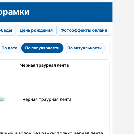
орамки
обеды
День рождения
Фотоэффекты онлайн
По дате
По популярности
По актуальности
Черная траурная лента
ачный шаблон без рамки: только черная лента