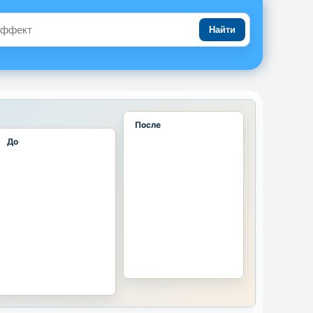
Найти
После
До