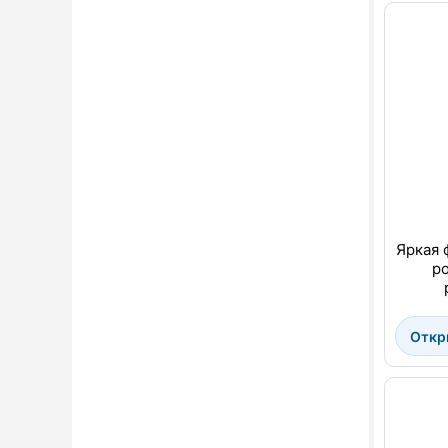
Яркая 
р
Откр