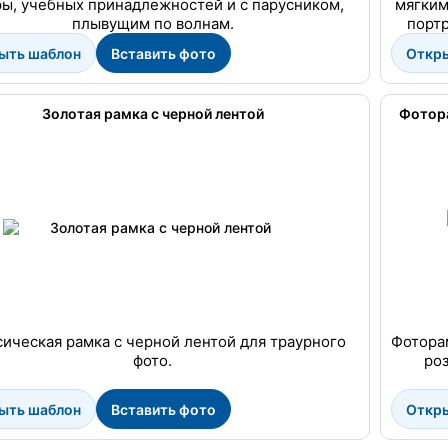
ры, учебных принадлежностей и с парусником,
мягким
плывущим по волнам.
портр
ыть шаблон
Вставить фото
Откр
Золотая рамка с черной лентой
Фотора
ическая рамка с черной лентой для траурного
Фотора
фото.
роз
ыть шаблон
Вставить фото
Откр