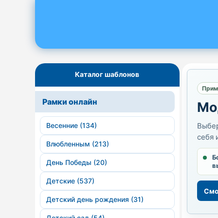
Каталог шаблонов
Прим
Рамки онлайн
Мо
Весенние (134)
Выбер
себя 
Влюбленным (213)
Б
День Победы (20)
в
Детские (537)
Смо
Детский день рождения (31)
Детский сад (54)