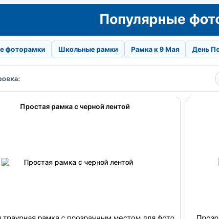
Популярные фот
е фоторамки
Школьные рамки
Рамка к 9 Мая
День П
овка:
Простая рамка с черной лентой
 траурная рамка с прозрачным местом для фото
Прозр