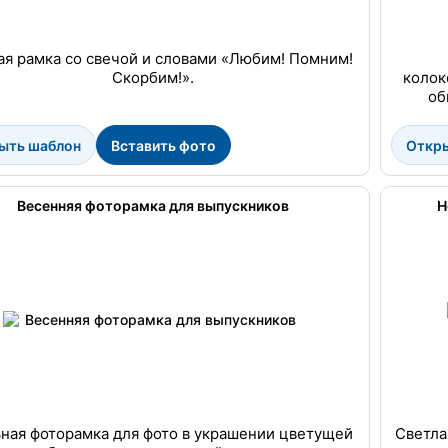
ая рамка со свечой и словами «Любим! Помним!
Скорбим!».
колок
об
ыть шаблон
Вставить фото
Откр
Весенняя фоторамка для выпускников
Н
ная фоторамка для фото в украшении цветущей
Светла