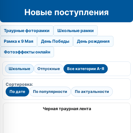
Новые поступления
Траурные фоторамки
Школьные рамки
Рамка к 9 Мая
День Победы
День рождения
Фотоэффекты онлайн
Школьные
Отпускные
Все категории А-Я
Сортировка:
По дате
По популярности
По актуальности
Черная траурная лента